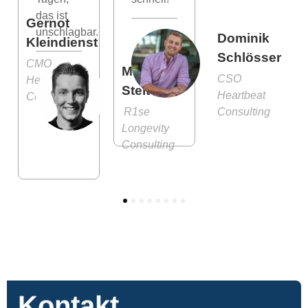
das ist
Gernot
unschlagbar.
Dominik
Kleindienst
Schlösser
CMO
Moritz
CSO
Heartbeat
Stelter
Heartbeat
Consulting
R1se
Consulting
Longevity
Consulting
1
2
3
4
5
6
7
8
Kontakt