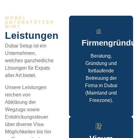
WOBEI
UNTERSTÜTZEN
WIR?
Leistungen
Firmengründu
Dubai Setup ist ein
Unternehmen,
Beratung,
welches ganzheitliche
Gründung und
Lösungen für Expats
fortlaufende
aller Art bietet.
Betreuung der
Firma in Dubai
Unsere Leistungen
(Mainland und
reichen von
Freezone).
Abklärung der
Wegzugs sowie
Entstrickungssteuer
über diverse Visa-
Möglichkeiten bis hin