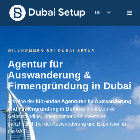
DE
EN
IT
FR
WILLKOMMEN BEI DUBAI SETUP
ES
Agentur für
Auswanderung &
Firmengründung in Dubai
Als eine der
führenden Agenturen
für
Auswanderung
und Firmengründung in Dubai
unterstützen wir
Selbstständige, Unternehmer und Investoren
ganzheitlich bei der Auswanderung und Expansion in
die VAE.