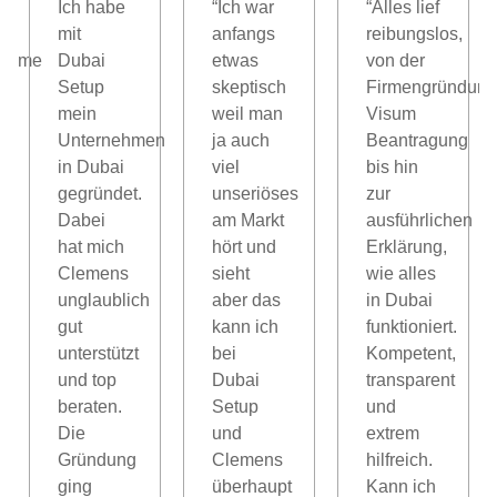
Ich habe
“Ich war
“Alles lief
mit
anfangs
reibungslos,
nahme
Dubai
etwas
von der
Setup
skeptisch
Firmengründung
mein
weil man
Visum
Unternehmen
ja auch
Beantragung
in Dubai
viel
bis hin
gegründet.
unseriöses
zur
l,
Dabei
am Markt
ausführlichen
hat mich
hört und
Erklärung,
Clemens
sieht
wie alles
unglaublich
aber das
in Dubai
gut
kann ich
funktioniert.
unterstützt
bei
Kompetent,
und top
Dubai
transparent
beraten.
Setup
und
Die
und
extrem
Gründung
Clemens
hilfreich.
ging
überhaupt
Kann ich