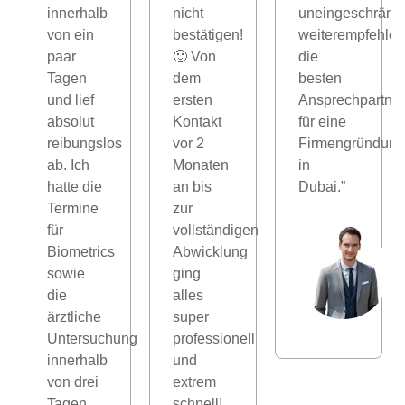
innerhalb
nicht
uneingeschränkt
von ein
bestätigen!
weiterempfehlen
paar
🙂 Von
die
Tagen
dem
besten
und lief
ersten
Ansprechpartner
absolut
Kontakt
für eine
reibungslos
vor 2
Firmengründung
ab. Ich
Monaten
in
hatte die
an bis
Dubai.”
Termine
zur
für
vollständigen
Biometrics
Abwicklung
n
sowie
ging
die
alles
ärztliche
super
Untersuchung
professionell
innerhalb
und
von drei
extrem
Tagen,
schnell!