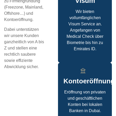
Visum
zu Firmengründung
(Freezone, Mainland,
Wir bieten
Offshore…) und
vollumfänglichen
Kontoeröffnung.
Visum Service an.
Dabei unterstützen
Angefangen von
wir unsere Kunden
Medical Check über
ganzheitlich von A bis
Biometrie bis hin zu
Z und stellen eine
Emirates ID.
rechtlich saubere
sowie effiziente
Abwicklung sicher.
Kontoeröffnung
Eröffnung von privaten
und geschäftlichen
Konten bei lokalen
Banken in Dubai.