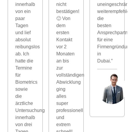
innerhalb
nicht
uneingeschränkt
von ein
bestätigen!
weiterempfehlen
paar
🙂 Von
die
Tagen
dem
besten
und lief
ersten
Ansprechpartner
absolut
Kontakt
für eine
reibungslos
vor 2
Firmengründung
ab. Ich
Monaten
in
hatte die
an bis
Dubai.”
Termine
zur
für
vollständigen
Biometrics
Abwicklung
n
sowie
ging
die
alles
ärztliche
super
Untersuchung
professionell
innerhalb
und
von drei
extrem
Tagen,
schnell!