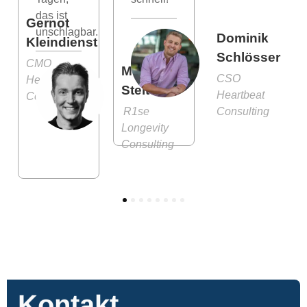
das ist
Gernot
unschlagbar.
Dominik
Kleindienst
Schlösser
CMO
Moritz
CSO
Heartbeat
Stelter
Heartbeat
Consulting
R1se
Consulting
Longevity
Consulting
1
2
3
4
5
6
7
8
Kontakt