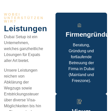
WOBEI
UNTERSTÜTZEN
WIR?
Leistungen
Firmengründu
Dubai Setup ist ein
Unternehmen,
Beratung,
welches ganzheitliche
Gründung und
Lösungen für Expats
fortlaufende
aller Art bietet.
Betreuung der
Firma in Dubai
Unsere Leistungen
(Mainland und
reichen von
Freezone).
Abklärung der
Wegzugs sowie
Entstrickungssteuer
über diverse Visa-
Möglichkeiten bis hin