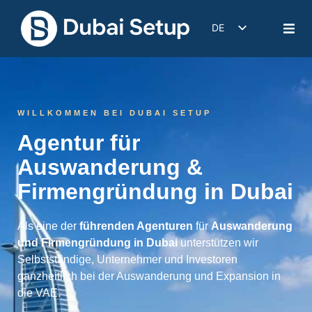
DE
EN
IT
FR
WILLKOMMEN BEI DUBAI SETUP
ES
Agentur für
Auswanderung &
Firmengründung in Dubai
Als eine der
führenden Agenturen
für
Auswanderung
und Firmengründung in Dubai
unterstützen wir
Selbstständige, Unternehmer und Investoren
ganzheitlich bei der Auswanderung und Expansion in
die VAE.