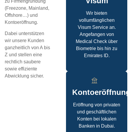
Visum
zu Firmengründung
(Freezone, Mainland,
Wir bieten
Offshore…) und
vollumfänglichen
Kontoeröffnung.
Visum Service an.
Dabei unterstützen
Angefangen von
wir unsere Kunden
Medical Check über
ganzheitlich von A bis
Biometrie bis hin zu
Z und stellen eine
Emirates ID.
rechtlich saubere
sowie effiziente
Abwicklung sicher.
Kontoeröffnung
Eröffnung von privaten
und geschäftlichen
Konten bei lokalen
Banken in Dubai.