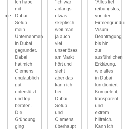
Ich habe
“Ich war
“Alles lief
mit
anfangs
reibungslos,
nahme
Dubai
etwas
von der
Setup
skeptisch
Firmengründung
mein
weil man
Visum
Unternehmen
ja auch
Beantragung
in Dubai
viel
bis hin
gegründet.
unseriöses
zur
l,
Dabei
am Markt
ausführlichen
hat mich
hört und
Erklärung,
Clemens
sieht
wie alles
unglaublich
aber das
in Dubai
gut
kann ich
funktioniert.
unterstützt
bei
Kompetent,
und top
Dubai
transparent
beraten.
Setup
und
Die
und
extrem
Gründung
Clemens
hilfreich.
ging
überhaupt
Kann ich