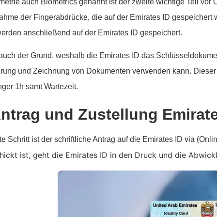
metrie auch Biometrics genannt ist der zweite wichtige Teil vor 
ahme der Fingerabdrücke, die auf der Emirates ID gespeichert w
erden anschließend auf der Emirates ID gespeichert.
 auch der Grund, weshalb die Emirates ID das Schlüsseldokument
ierung und Zeichnung von Dokumenten verwenden kann. Dieser Sc
änger 1h samt Wartezeit.
Antrag und Zustellung Emirat
te Schritt ist der schriftliche Antrag auf die Emirates ID via (Onl
ickt ist, geht die Emirates ID in den Druck und die Abwic