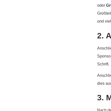
oder
Gr
Großtei
und vie
2. 
Anschli
Sponsor
Schrift.
Anschli
dies au
3. 
Nach de