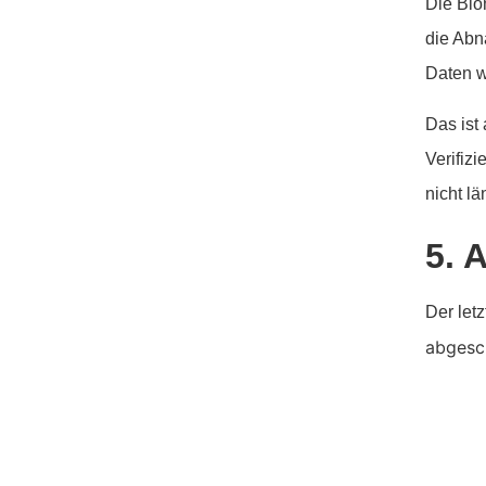
Die Bio
die Abn
Daten w
Das ist
Verifiz
nicht l
5. 
Der letz
abgesch