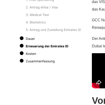
das VIS
2. Antrag eVisa / Visa
das Kau
3. Medical Test
GCC Nat
4. Biometrics
Reisepa
5. Antrag und Zustellung Emirates ID
Der Antr
Dauer
Dubai l
Erneuerung der Emirates ID
Kosten
Zusammenfassung
Vo