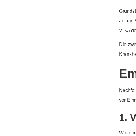
Grundsä
auf ein
VISA de
Die zwe
Krankhe
Em
Nachfolg
vor Ein
1. 
Wie obe