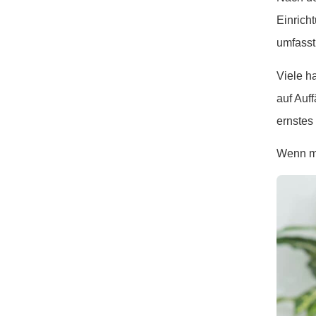
Einrich
umfass
Viele h
auf Auf
ernstes
Wenn ma