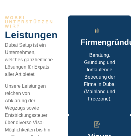
WOBEI
UNTERSTÜTZEN
WIR?
Leistungen
Firmengründu
Dubai Setup ist ein
Unternehmen,
Beratung,
welches ganzheitliche
Gründung und
Lösungen für Expats
fortlaufende
aller Art bietet.
Betreuung der
Firma in Dubai
Unsere Leistungen
(Mainland und
reichen von
Freezone).
Abklärung der
Wegzugs sowie
Entstrickungssteuer
über diverse Visa-
Möglichkeiten bis hin