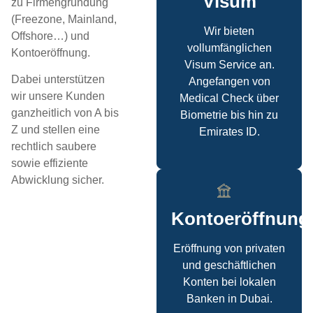
Visum
zu Firmengründung
(Freezone, Mainland,
Wir bieten
Offshore…) und
vollumfänglichen
Kontoeröffnung.
Visum Service an.
Dabei unterstützen
Angefangen von
wir unsere Kunden
Medical Check über
ganzheitlich von A bis
Biometrie bis hin zu
Z und stellen eine
Emirates ID.
rechtlich saubere
sowie effiziente
Abwicklung sicher.
Kontoeröffnung
Eröffnung von privaten
und geschäftlichen
Konten bei lokalen
Banken in Dubai.