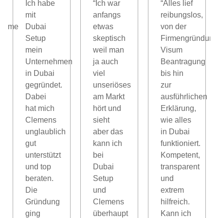
Ich habe
“Ich war
“Alles lief
mit
anfangs
reibungslos,
nahme
Dubai
etwas
von der
Setup
skeptisch
Firmengründung
mein
weil man
Visum
Unternehmen
ja auch
Beantragung
in Dubai
viel
bis hin
gegründet.
unseriöses
zur
l,
Dabei
am Markt
ausführlichen
hat mich
hört und
Erklärung,
Clemens
sieht
wie alles
unglaublich
aber das
in Dubai
gut
kann ich
funktioniert.
unterstützt
bei
Kompetent,
und top
Dubai
transparent
beraten.
Setup
und
Die
und
extrem
Gründung
Clemens
hilfreich.
ging
überhaupt
Kann ich