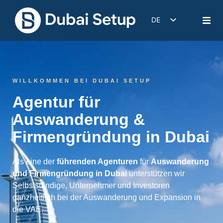
DE
EN
IT
FR
WILLKOMMEN BEI DUBAI SETUP
ES
Agentur für
Auswanderung &
Firmengründung in Dubai
Als eine der
führenden Agenturen
für
Auswanderung
und Firmengründung in Dubai
unterstützen wir
Selbstständige, Unternehmer und Investoren
ganzheitlich bei der Auswanderung und Expansion in
die VAE.