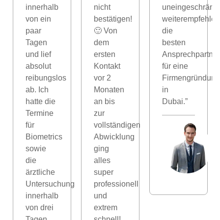
innerhalb
nicht
uneingeschränkt
von ein
bestätigen!
weiterempfehlen
paar
🙂 Von
die
Tagen
dem
besten
und lief
ersten
Ansprechpartner
absolut
Kontakt
für eine
reibungslos
vor 2
Firmengründung
ab. Ich
Monaten
in
hatte die
an bis
Dubai.”
Termine
zur
für
vollständigen
Biometrics
Abwicklung
n
sowie
ging
die
alles
ärztliche
super
Untersuchung
professionell
innerhalb
und
von drei
extrem
Tagen,
schnell!