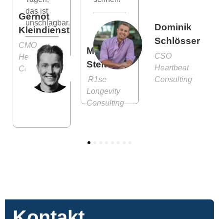
das ist
Gernot
unschlagbar.
Dominik
Kleindienst
Schlösser
CMO
Moritz
CSO
Heartbeat
Stelter
Heartbeat
Consulting
R1se
Consulting
Longevity
Consulting
1
2
3
4
5
6
7
8
Kontakt