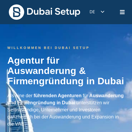
DE
EN
IT
FR
WILLKOMMEN BEI DUBAI SETUP
ES
Agentur für
Auswanderung &
Firmengründung in Dubai
Als eine der
führenden Agenturen
für
Auswanderung
und Firmengründung in Dubai
unterstützen wir
Selbstständige, Unternehmer und Investoren
ganzheitlich bei der Auswanderung und Expansion in
die VAE.