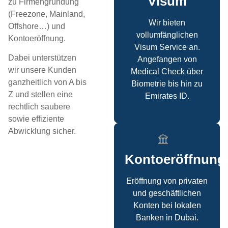
Visum
zu Firmengründung
(Freezone, Mainland,
Wir bieten
Offshore…) und
vollumfänglichen
Kontoeröffnung.
Visum Service an.
Dabei unterstützen
Angefangen von
wir unsere Kunden
Medical Check über
ganzheitlich von A bis
Biometrie bis hin zu
Z und stellen eine
Emirates ID.
rechtlich saubere
sowie effiziente
Abwicklung sicher.
Kontoeröffnung
Eröffnung von privaten
und geschäftlichen
Konten bei lokalen
Banken in Dubai.