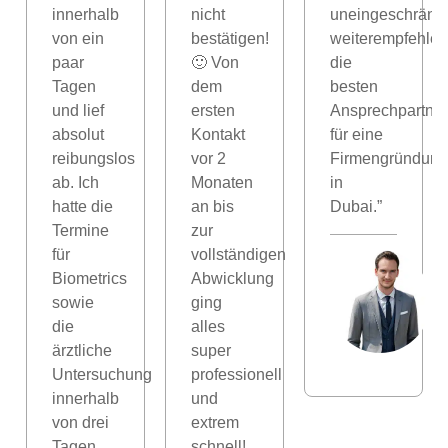
innerhalb
nicht
uneingeschränkt
von ein
bestätigen!
weiterempfehlen
paar
🙂 Von
die
Tagen
dem
besten
und lief
ersten
Ansprechpartner
absolut
Kontakt
für eine
reibungslos
vor 2
Firmengründung
ab. Ich
Monaten
in
hatte die
an bis
Dubai.”
Termine
zur
für
vollständigen
Biometrics
Abwicklung
n
sowie
ging
die
alles
ärztliche
super
Untersuchung
professionell
innerhalb
und
von drei
extrem
Tagen,
schnell!