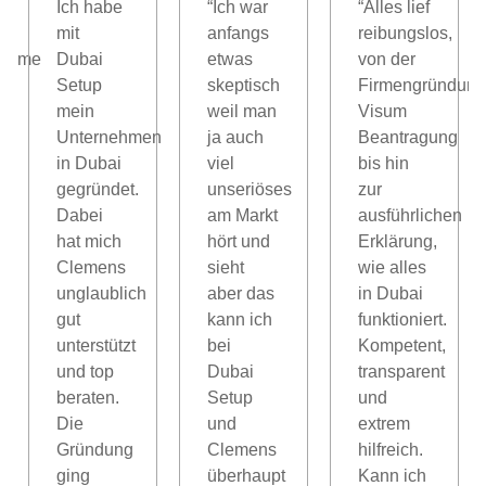
Ich habe
“Ich war
“Alles lief
mit
anfangs
reibungslos,
nahme
Dubai
etwas
von der
Setup
skeptisch
Firmengründung
mein
weil man
Visum
Unternehmen
ja auch
Beantragung
in Dubai
viel
bis hin
gegründet.
unseriöses
zur
l,
Dabei
am Markt
ausführlichen
hat mich
hört und
Erklärung,
Clemens
sieht
wie alles
unglaublich
aber das
in Dubai
gut
kann ich
funktioniert.
unterstützt
bei
Kompetent,
und top
Dubai
transparent
beraten.
Setup
und
Die
und
extrem
Gründung
Clemens
hilfreich.
ging
überhaupt
Kann ich