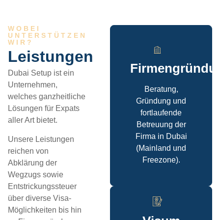
WOBEI
UNTERSTÜTZEN
WIR?
Leistungen
Firmengründu
Dubai Setup ist ein
Unternehmen,
Beratung,
welches ganzheitliche
Gründung und
Lösungen für Expats
fortlaufende
aller Art bietet.
Betreuung der
Firma in Dubai
Unsere Leistungen
(Mainland und
reichen von
Freezone).
Abklärung der
Wegzugs sowie
Entstrickungssteuer
über diverse Visa-
Möglichkeiten bis hin