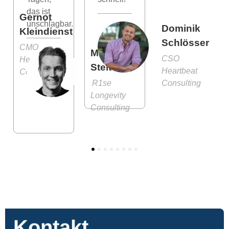
das ist
Gernot
unschlagbar.
Dominik
Kleindienst
Schlösser
CMO
Moritz
CSO
Heartbeat
Stelter
Heartbeat
Consulting
R1se
Consulting
Longevity
Consulting
1
2
3
4
5
6
7
8
Kontakt