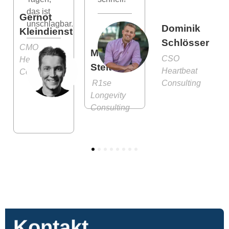
das ist
Gernot
unschlagbar.
Dominik
Kleindienst
Schlösser
CMO
Moritz
CSO
Heartbeat
Stelter
Heartbeat
Consulting
R1se
Consulting
Longevity
Consulting
1
2
3
4
5
6
7
8
Kontakt