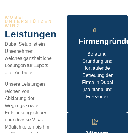
WOBEI
UNTERSTÜTZEN
WIR?
Leistungen
Firmengründu
Dubai Setup ist ein
Unternehmen,
Beratung,
welches ganzheitliche
Gründung und
Lösungen für Expats
fortlaufende
aller Art bietet.
Betreuung der
Firma in Dubai
Unsere Leistungen
(Mainland und
reichen von
Freezone).
Abklärung der
Wegzugs sowie
Entstrickungssteuer
über diverse Visa-
Möglichkeiten bis hin