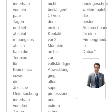
innerhalb
nicht
uneingeschränkt
von ein
bestätigen!
weiterempfehlen
paar
🙂 Von
die
Tagen
dem
besten
und lief
ersten
Ansprechpartner
absolut
Kontakt
für eine
reibungslos
vor 2
Firmengründung
ab. Ich
Monaten
in
hatte die
an bis
Dubai.”
Termine
zur
für
vollständigen
Biometrics
Abwicklung
n
sowie
ging
die
alles
ärztliche
super
Untersuchung
professionell
innerhalb
und
von drei
extrem
Tagen,
schnell!