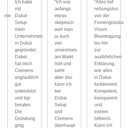
Ich habe
“Ich war
“Alles lief
mit
anfangs
reibungslos,
nahme
Dubai
etwas
von der
Setup
skeptisch
Firmengründung
mein
weil man
Visum
Unternehmen
ja auch
Beantragung
in Dubai
viel
bis hin
gegründet.
unseriöses
zur
l,
Dabei
am Markt
ausführlichen
hat mich
hört und
Erklärung,
Clemens
sieht
wie alles
unglaublich
aber das
in Dubai
gut
kann ich
funktioniert.
unterstützt
bei
Kompetent,
und top
Dubai
transparent
beraten.
Setup
und
Die
und
extrem
Gründung
Clemens
hilfreich.
ging
überhaupt
Kann ich