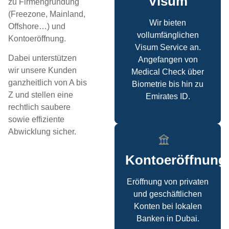
Visum
zu Firmengründung
(Freezone, Mainland,
Wir bieten
Offshore…) und
vollumfänglichen
Kontoeröffnung.
Visum Service an.
Dabei unterstützen
Angefangen von
wir unsere Kunden
Medical Check über
ganzheitlich von A bis
Biometrie bis hin zu
Z und stellen eine
Emirates ID.
rechtlich saubere
sowie effiziente
Abwicklung sicher.
Kontoeröffnung
Eröffnung von privaten
und geschäftlichen
Konten bei lokalen
Banken in Dubai.