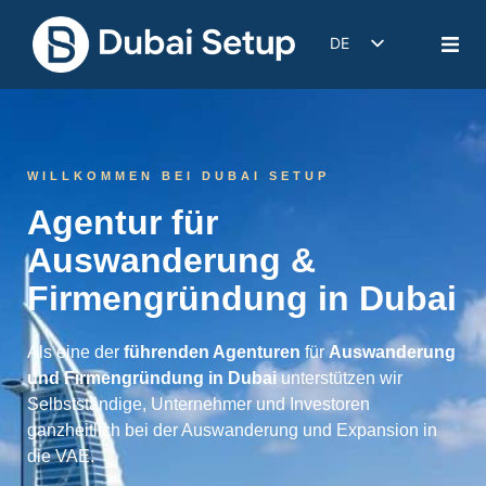
DE
EN
IT
FR
WILLKOMMEN BEI DUBAI SETUP
ES
Agentur für
Auswanderung &
Firmengründung in Dubai
Als eine der
führenden Agenturen
für
Auswanderung
und Firmengründung in Dubai
unterstützen wir
Selbstständige, Unternehmer und Investoren
ganzheitlich bei der Auswanderung und Expansion in
die VAE.