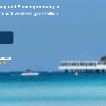
ng und Firmengründung in
 und Investoren ganzheitlich
Kunden