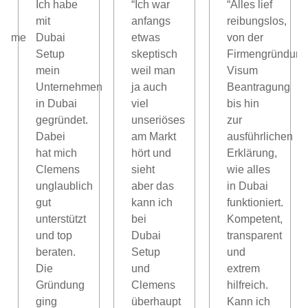
Ich habe
“Ich war
“Alles lief
mit
anfangs
reibungslos,
nahme
Dubai
etwas
von der
Setup
skeptisch
Firmengründung
mein
weil man
Visum
Unternehmen
ja auch
Beantragung
in Dubai
viel
bis hin
gegründet.
unseriöses
zur
l,
Dabei
am Markt
ausführlichen
hat mich
hört und
Erklärung,
Clemens
sieht
wie alles
unglaublich
aber das
in Dubai
gut
kann ich
funktioniert.
unterstützt
bei
Kompetent,
und top
Dubai
transparent
beraten.
Setup
und
Die
und
extrem
Gründung
Clemens
hilfreich.
ging
überhaupt
Kann ich