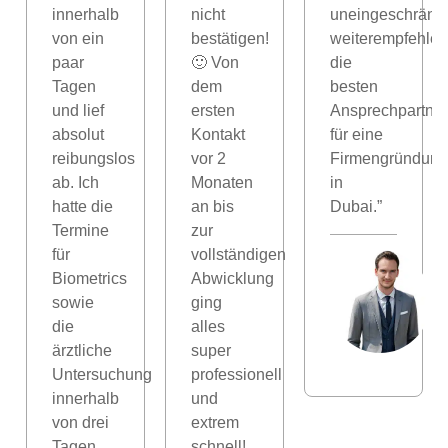
innerhalb
nicht
uneingeschränkt
von ein
bestätigen!
weiterempfehlen
paar
🙂 Von
die
Tagen
dem
besten
und lief
ersten
Ansprechpartner
absolut
Kontakt
für eine
reibungslos
vor 2
Firmengründung
ab. Ich
Monaten
in
hatte die
an bis
Dubai.”
Termine
zur
für
vollständigen
Biometrics
Abwicklung
n
sowie
ging
die
alles
ärztliche
super
Untersuchung
professionell
innerhalb
und
von drei
extrem
Tagen,
schnell!