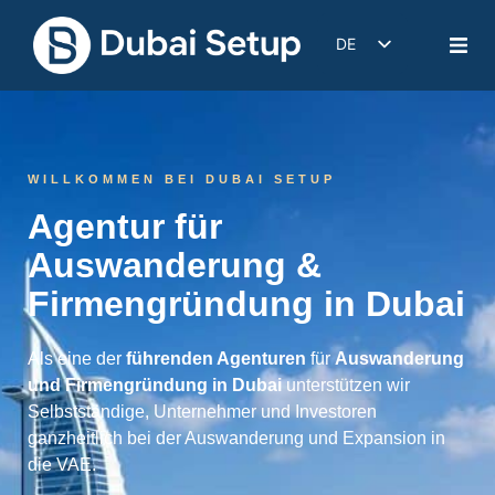
DE
EN
IT
FR
WILLKOMMEN BEI DUBAI SETUP
ES
Agentur für
Auswanderung &
Firmengründung in Dubai
Als eine der
führenden Agenturen
für
Auswanderung
und Firmengründung in Dubai
unterstützen wir
Selbstständige, Unternehmer und Investoren
ganzheitlich bei der Auswanderung und Expansion in
die VAE.