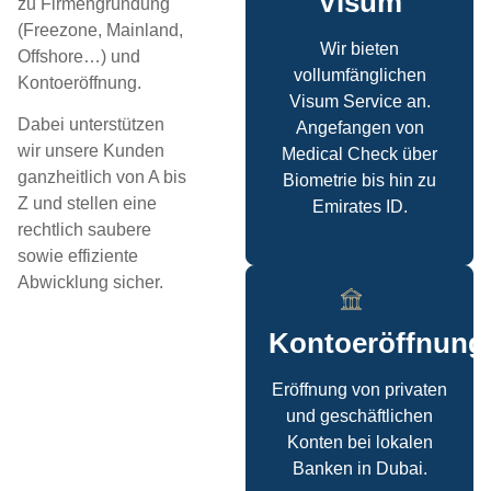
Visum
zu Firmengründung
(Freezone, Mainland,
Wir bieten
Offshore…) und
vollumfänglichen
Kontoeröffnung.
Visum Service an.
Dabei unterstützen
Angefangen von
wir unsere Kunden
Medical Check über
ganzheitlich von A bis
Biometrie bis hin zu
Z und stellen eine
Emirates ID.
rechtlich saubere
sowie effiziente
Abwicklung sicher.
Kontoeröffnung
Eröffnung von privaten
und geschäftlichen
Konten bei lokalen
Banken in Dubai.