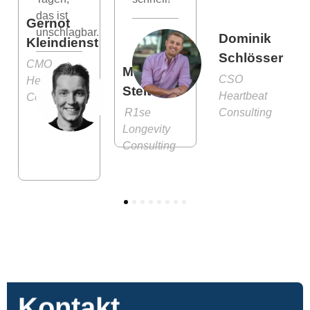
das ist
Gernot
unschlagbar.
Dominik
Kleindienst
Schlösser
CMO
Moritz
CSO
Heartbeat
Stelter
Heartbeat
Consulting
R1se
Consulting
Longevity
Consulting
1
2
3
4
5
6
7
8
Kontakt