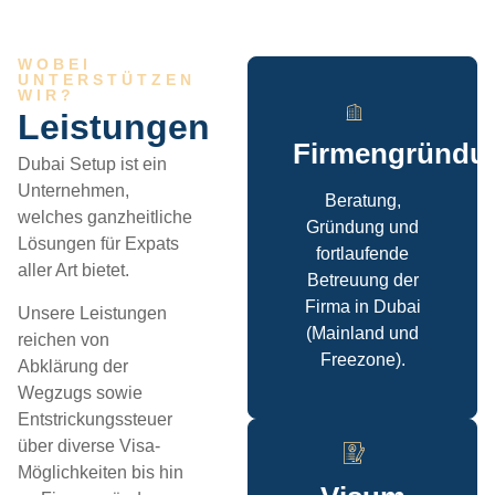
WOBEI
UNTERSTÜTZEN
WIR?
Leistungen
Firmengründu
Dubai Setup ist ein
Unternehmen,
Beratung,
welches ganzheitliche
Gründung und
Lösungen für Expats
fortlaufende
aller Art bietet.
Betreuung der
Firma in Dubai
Unsere Leistungen
(Mainland und
reichen von
Freezone).
Abklärung der
Wegzugs sowie
Entstrickungssteuer
über diverse Visa-
Möglichkeiten bis hin