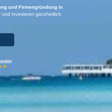
ng und Firmengründung in
 und Investoren ganzheitlich
Kunden